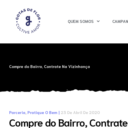
o
QUEM SOMOS
CAMPAN
Compre do Bairro, Contrate Na Vizinhança
o
Parceria
,
Pratique O Bem
23 De Abril De 2020
Compre do Bairro, Contrat