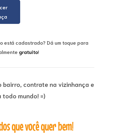
cer
nça
ão está cadastrado? Dá um toque para
otalmente
gratuito
!
 bairro, contrate na vizinhança e
a todo mundo! =)
dos que você quer bem!