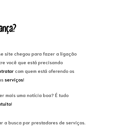
hança?
se site chegou para fazer a ligação
tre você que está precisando
ntratar
com quem está oferendo os
us
serviços
!
er mais uma notícia boa? É tudo
tuito
!
ar a busca por prestadores de serviços.