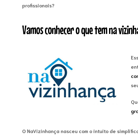
profissionais?
Vamos conhecer o que tem na vizin
Es
en
co
se
Qu
gra
O NaVizinhança nasceu com o intuito de simplific